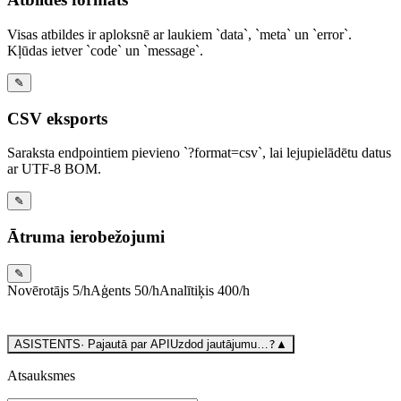
Visas atbildes ir aploksnē ar laukiem `data`, `meta` un `error`.
Kļūdas ietver `code` un `message`.
✎
CSV eksports
Saraksta endpointiem pievieno `?format=csv`, lai lejupielādētu datus
ar UTF-8 BOM.
✎
Ātruma ierobežojumi
✎
Novērotājs
5/h
Aģents
50/h
Analītiķis
400/h
ASISTENTS
·
Pajautā par API
Uzdod jautājumu…
?
▲
Atsauksmes