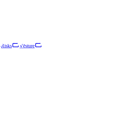
obežotu atbildību. Galvenā saimnieciskā darbība ir citur neklasificēti 
Risks
Vēsture
Risks
Tīkls
Vēsture
 52