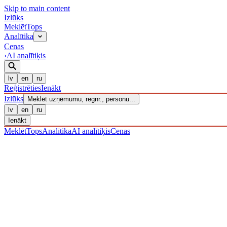
Skip to main content
Izl
ū
ks
Meklēt
Tops
Analītika
Cenas
›
AI analītiķis
lv
en
ru
Reģistrēties
Ienākt
Izl
ū
ks
Meklēt uzņēmumu, regnr., personu...
lv
en
ru
Ienākt
Meklēt
Tops
Analītika
AI analītiķis
Cenas
UZŅĒMUMI
/ Sabiedrība ar ierobežotu atbildību
/ 40203038766
· R
IZLŪKS
/
UZŅĒMUMI
SIA "Metard Invest"