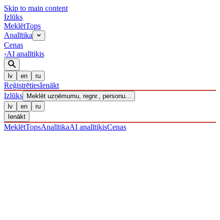
Skip to main content
Izl
ū
ks
Meklēt
Tops
Analītika
Cenas
›
AI analītiķis
lv
en
ru
Reģistrēties
Ienākt
Izl
ū
ks
Meklēt uzņēmumu, regnr., personu...
lv
en
ru
Ienākt
Meklēt
Tops
Analītika
AI analītiķis
Cenas
UZŅĒMUMI
/ Sabiedrība ar ierobežotu atbildību
/ 40203038751
·
REĢISTRĒTS 15.12.2016
· PĀRBAUDĪTS 07.08.2026
IZLŪKS
/
UZŅĒMUMI
SIA "SAVA LOGISTIC"