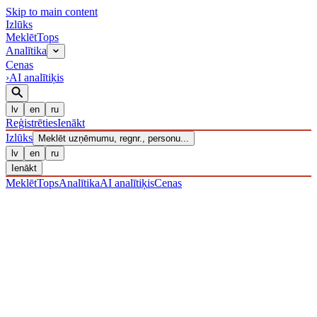
Skip to main content
Izl
ū
ks
Meklēt
Tops
Analītika
Cenas
›
AI analītiķis
lv
en
ru
Reģistrēties
Ienākt
Izl
ū
ks
Meklēt uzņēmumu, regnr., personu...
lv
en
ru
Ienākt
Meklēt
Tops
Analītika
AI analītiķis
Cenas
UZŅĒMUMI
/ Sabiedrība ar ierobežotu atbildību
/ 40203037686
·
REĢISTRĒTS 09.12.2016
· PĀRBAUDĪTS 07.08.2026
IZLŪKS
/
UZŅĒMUMI
Amber Jet Group SIA