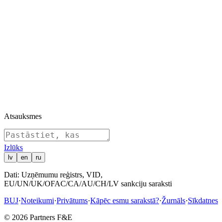
SIA dalībnieks: Rosļakova Jekaterina (2800 daļas)
03.05.2023
Iecelts amatā: Gusarovs Sergejs — Valdes loceklis, Valde
18.01.2018
Reģistrēts patiesais labuma guvējs: Jekaterina Rosļakova
13.12.2016
Reģistrēta dibināšana
09.12.2016
Uzņēmums reģistrēts
09.12.2016
Kapitāls: Apmaksātais pamatkapitāls 2800 EUR
01.12.2016
Parakstīts dibināšanas lēmums
Atsauksmes
Izl
ū
ks
lv
en
ru
Dati: Uzņēmumu reģistrs, VID,
EU/UN/UK/OFAC/CA/AU/CH/LV sankciju saraksti
BUJ
·
Noteikumi
·
Privātums
·
Kāpēc esmu sarakstā?
·
Žurnāls
·
Sīkdatnes
© 2026 Partners F&E