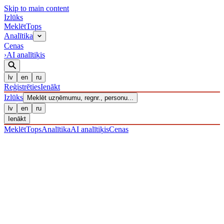
Skip to main content
Izl
ū
ks
Meklēt
Tops
Analītika
Cenas
›
AI analītiķis
lv
en
ru
Reģistrēties
Ienākt
Izl
ū
ks
Meklēt uzņēmumu, regnr., personu...
lv
en
ru
Ienākt
Meklēt
Tops
Analītika
AI analītiķis
Cenas
UZŅĒMUMI
/ Sabiedrība ar ierobežotu atbildību
/ 40203037671
·
REĢISTRĒTS 09.12.2016
· PĀRBAUDĪTS 07.08.2026
IZLŪKS
/
UZŅĒMUMI
SIA RX4